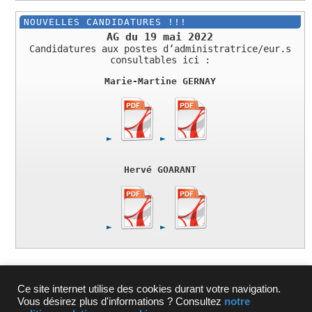
NOUVELLES CANDIDATURES !!!
AG du 19 mai 2022
Candidatures aux postes d’administratrice/eur.s
consultables ici :
Marie-Martine GERNAY
Hervé GOARANT
Ce site internet utilise des cookies durant votre navigation.
MENTIONS LÉGALES
|
LIENS
|
PLAN DU SITE
|
NOUS
Vous désirez plus d'informations ? Consultez
notre
CONTACTER