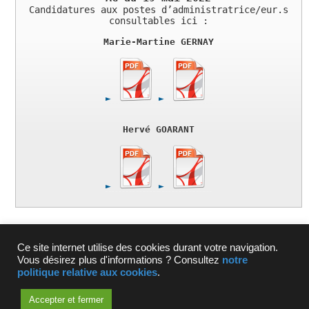
Candidatures aux postes d’administratrice/eur.s
consultables ici :
Marie-Martine GERNAY
Hervé GOARANT
Ce site internet utilise des cookies durant votre navigation.
MENTIONS LÉGALES
|
LIENS
|
PLAN DU SITE
|
NOUS
Vous désirez plus d'informations ? Consultez
notre
CONTACTER
politique relative aux cookies
.
AIRHM
- ASSOCIATION INTERNATIONALE DE RECHERCHE
SCIENTIFIQUE EN FAVEUR DES PERSONNES HANDICAPÉES
Accepter et fermer
MENTALES