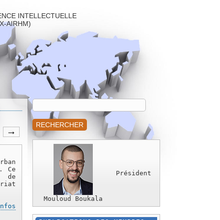
IENCE INTELLECTUELLE
EX-AIRHM)
RECHERCHER
rban
. Ce
Président
, de
riat
Mouloud Boukala
nfos